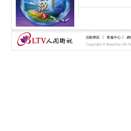
︱
︱
活動專區
客服中心
網