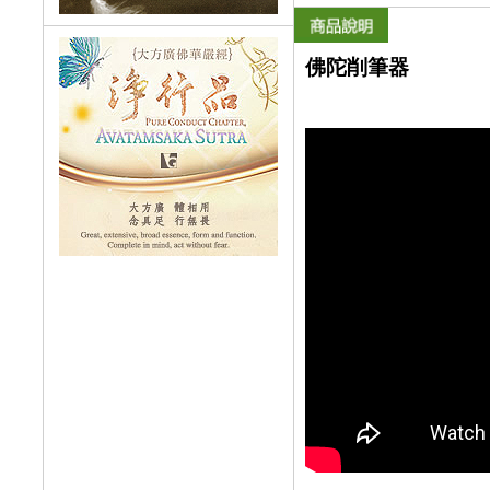
佛陀削筆器